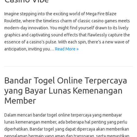
Imagine stepping into the exciting world of Mega Fire Blaze
Roulette, where the timeless charm of classic casino games meets
modern-day innovation. You might find yourself drawn to its lively
graphics and captivating sound effects that flawlessly capture the
essence of a casino’s pulse. With each spin, there’s a new wave of
anticipation, inviting you…
Read More »
Bandar Togel Online Terpercaya
yang Bayar Lunas Kemenangan
Member
Dalam mencari bandar togel online terpercaya yang membayar
lunas kemenangan member, ada beberapa hal penting yang perlu
diperhatikan. Bandar togel yang dapat dipercaya akan memberikan
pengalaman bermain yang aman dan transparan, serta memastikan