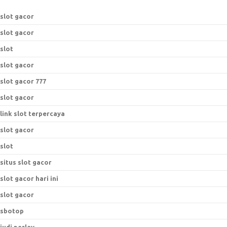
slot gacor
slot gacor
slot
slot gacor
slot gacor 777
slot gacor
link slot terpercaya
slot gacor
slot
situs slot gacor
slot gacor hari ini
slot gacor
sbotop