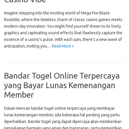
Imagine stepping into the exciting world of Mega Fire Blaze
Roulette, where the timeless charm of classic casino games meets
modern-day innovation. You might find yourself drawn to its lively
graphics and captivating sound effects that flawlessly capture the
essence of a casino’s pulse. With each spin, there’s a new wave of
anticipation, inviting you…
Read More »
Bandar Togel Online Terpercaya
yang Bayar Lunas Kemenangan
Member
Dalam mencari bandar togel online terpercaya yang membayar
lunas kemenangan member, ada beberapa hal penting yang perlu
diperhatikan. Bandar togel yang dapat dipercaya akan memberikan
pengalaman bermain yang aman dan transparan, serta memastikan