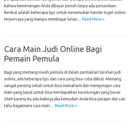
bahwa kemenangan Anda dibayar penuh tanpa ada penundaan.
Berikut adalah beberapa tips untuk menemukan bandar togel online
terpercaya yang mampu membayar lunas…
Read More »
Cara Main Judi Online Bagi
Pemain Pemula
Bagi yang memang masih pemula di dalam permainan taruhan judi
online, ada beberapa tips dan cara yang bisa coba diikuti. Memang
sangat penting sekali untuk bisa memahami dan mempelajari cara
main yang tepat untuk bisa mendapatkan keuntungan yang besar.
Oleh karena itu ada baiknya jika kemudian Anda bisa pelajari dan cari
tahu bagaimana cara main…
Read More »