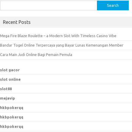
S
e
a
Recent Posts
r
c
Mega Fire Blaze Roulette – a Modern Slot With Timeless Casino Vibe
h
Bandar Togel Online Terpercaya yang Bayar Lunas Kemenangan Member
f
o
Cara Main Judi Online Bagi Pemain Pemula
r
:
slot gacor
slot online
slot88
mejavip
hkbpokerqq
hkbpokerqq
hkbpokerqq