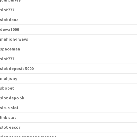
judi parlay
slot777
slot dana
dewa1000
mahjong ways
spaceman
slot777
slot deposit 5000
mahjong
sbobet
slot depo 5k
situs slot
link slot
slot gacor