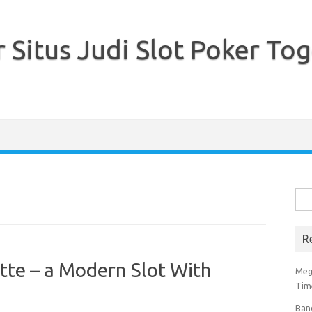
r Situs Judi Slot Poker To
Sea
for:
R
tte – a Modern Slot With
Meg
Tim
Ban