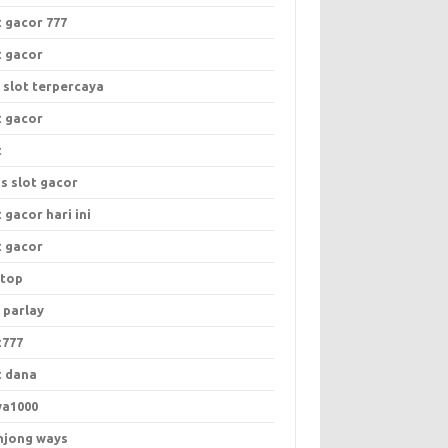
t gacor 777
t gacor
k slot terpercaya
t gacor
t
us slot gacor
t gacor hari ini
t gacor
top
i parlay
t777
t dana
a1000
jong ways