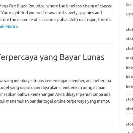
Kem
Mega Fire Blaze Roulette, where the timeless charm of classic
ou might find yourself drawn to its lively graphics and
Car
pture the essence of a casino’s pulse. With each spin, there’s
ad More »
slo
slo
slo
Terpercaya yang Bayar Lunas
mej
hk
hk
caya yang membayar lunas kemenangan member, ada beberapa
hk
r togel yang dapat dipercaya akan memberikan pengalaman
memastikan bahwa kemenangan Anda dibayar penuh tanpa ada
slo
ntuk menemukan bandar togel online terpercaya yang mampu
slo
slo