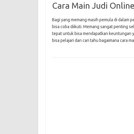
Cara Main Judi Onlin
Bagi yang memang masih pemula di dalam per
bisa coba diikuti. Memang sangat penting s
tepat untuk bisa mendapatkan keuntungan ya
bisa pelajari dan cari tahu bagaimana cara 