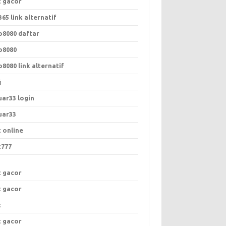
t gacor
365 link alternatif
8080 daftar
o8080
8080 link alternatif
场
uar33 login
uar33
t online
t777
t gacor
t gacor
t
t gacor