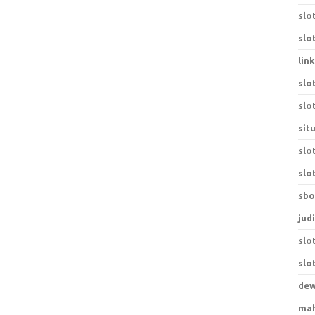
slo
slo
lin
slo
slo
sit
slo
slo
sbo
jud
slo
slo
dew
mah