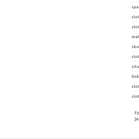
sp
slo
slo
ma
sbo
slo
sit
link
slo
slo
Fo
ja